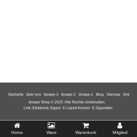
Startseite
über uns
ibvape-3
ibvape-2
ibvape-1
Blog
Sitemap
Xml
ibvape Shop © 2025. Alle Rechte vorbehalten.
Link:
Elektronik Sigara
E-Liquid-Kenner
E-Zigaretten
Home
Ware
Warenkorb
Mitglied