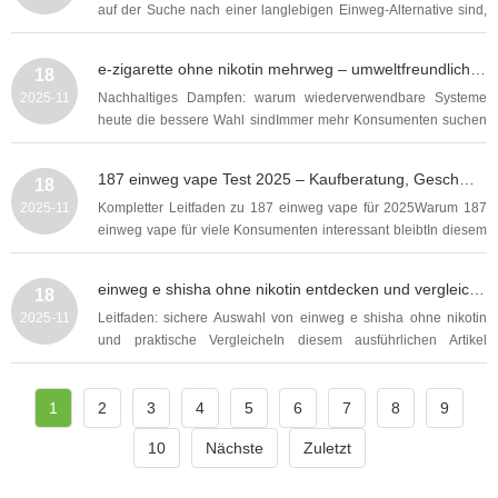
auf der Suche nach einer langlebigen Einweg-Alternative sind,
die gleich mehrere tausend Züge liefert, dann spielt die e shisha
12000 züge eine wichtige Rolle in der Entscheidungsfindung. In
e-zigarette ohne nikotin mehrweg – umweltfreundlich dampfen mit Praxisratgeber und Produktempfehlungen
18
diesem ausführlichen...
2025-11
Nachhaltiges Dampfen: warum wiederverwendbare Systeme
heute die bessere Wahl sindImmer mehr Konsumenten suchen
nach Alternativen zur Einweg-e-zigarette ohne nikotin mehrweg-
Option, weil Umweltbewusstsein, Langzeitkosten und Qualität
187 einweg vape Test 2025 – Kaufberatung, Geschmackstests, Akkulaufzeit und Sicherheitstipps für Einsteiger
18
eine größere Rolle spielen als schneller...
2025-11
Kompletter Leitfaden zu 187 einweg vape für 2025Warum 187
einweg vape für viele Konsumenten interessant bleibtIn diesem
ausführlichen Ratgeber analysieren wir die wichtigsten Aspekte
rund um die 187 einweg vape: Leistung, Geschmacksvielfalt,
einweg e shisha ohne nikotin entdecken und vergleichen – günstige Modelle Tests Tipps 2025
18
Akkulaufzeit, Sicherheit und...
2025-11
Leitfaden: sichere Auswahl von einweg e shisha ohne nikotin
und praktische VergleicheIn diesem ausführlichen Artikel
erfahren Sie, wie Sie einweg e shisha ohne nikotin gezielt
auswählen, vergleichen und sinnvoll nutzen. Viele Menschen
1
suchen 2025 nach Alternativen zu klassischen...
2
3
4
5
6
7
8
9
10
Nächste
Zuletzt