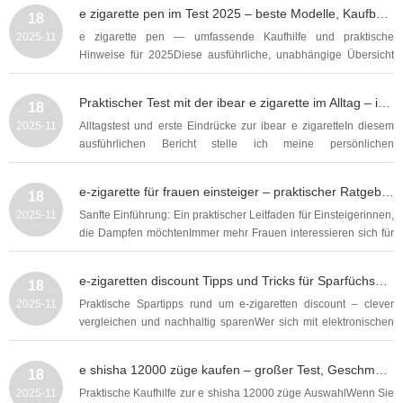
Coils, Liquidwahl, Akkupflege und praktische Tipps für eine
e zigarette pen im Test 2025 – beste Modelle, Kaufberatung und praktische Tipps fürs Dampfen
18
bessere Dampfleistung behandelt. Dieser Text ist so...
2025-11
e zigarette pen — umfassende Kaufhilfe und praktische
Hinweise für 2025Diese ausführliche, unabhängige Übersicht
richtet sich an alle, die sich für einen schlanken Einsteiger- oder
Fortgeschrittenen-Dampfer interessieren und speziell einen e
Praktischer Test mit der ibear e zigarette im Alltag – ibear Erfahrungen und Kaufberatung
18
zigarette pen kaufen möchten. Wer nach...
2025-11
Alltagstest und erste Eindrücke zur ibear e zigaretteIn diesem
ausführlichen Bericht stelle ich meine persönlichen
Alltagserfahrungen mit der ibear e zigarette vor, ergänze
technische Details, praktische Tipps und eine strukturierte
e-zigarette für frauen einsteiger – praktischer Ratgeber zu Modellen, Liquidwahl und Einsteigerfehlern
18
Kaufberatung. Ziel ist es, Leserinnen und Leser...
2025-11
Sanfte Einführung: Ein praktischer Leitfaden für Einsteigerinnen,
die Dampfen möchtenImmer mehr Frauen interessieren sich für
die Alternative zum Rauchen, und in diesem ausführlichen Text
bündeln wir Wissen, Tipps und praktische Schritte für Neulinge.
e-zigaretten discount Tipps und Tricks für Sparfüchse mit aktuellen Angeboten und praktischem Preisvergleich
18
Der Fokus liegt auf einer...
2025-11
Praktische Spartipps rund um e-zigaretten discount – clever
vergleichen und nachhaltig sparenWer sich mit elektronischen
Zigaretten beschäftigt, sucht oft nicht nur das beste
Dampferlebnis, sondern rund um das Thema auch einen
e shisha 12000 züge kaufen – großer Test, Geschmackserlebnisse, Laufzeit und Preisvergleich
18
attraktiven e-zigaretten discount. In diesem...
2025-11
Praktische Kaufhilfe zur e shisha 12000 züge AuswahlWenn Sie