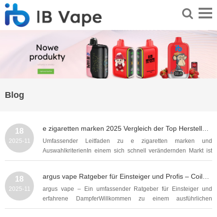
Blog
e zigaretten marken 2025 Vergleich der Top Hersteller, Testsieger und hilfreiche Kaufberatung
18
2025-11
Umfassender Leitfaden zu e zigaretten marken und
AuswahlkriterienIn einem sich schnell verändernden Markt ist
die Wahl der richtigen e zigaretten marken entscheidend für
Genuss, Sicherheit und Kosten. Dieser Artikel bietet eine
argus vape Ratgeber für Einsteiger und Profis – Coils, Liquidwahl, Akkupflege und Tipps für bessere Dampfleistung
18
ausführliche Orientierung, erklärt Unterschiede...
2025-11
argus vape – Ein umfassender Ratgeber für Einsteiger und
erfahrene DampferWillkommen zu einem ausführlichen
Leitfaden rund um argus vape, der die wichtigsten Themen wie